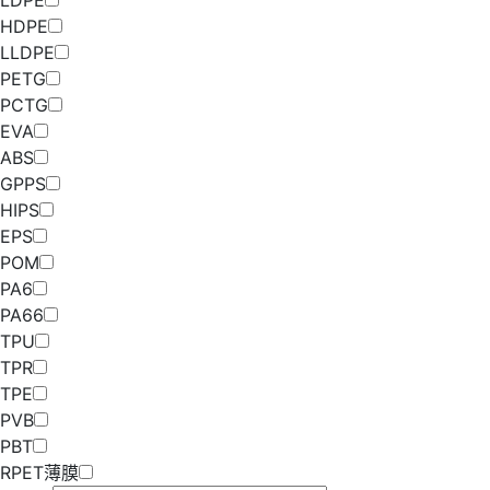
LDPE
HDPE
LLDPE
PETG
PCTG
EVA
ABS
GPPS
HIPS
EPS
POM
PA6
PA66
TPU
TPR
TPE
PVB
PBT
RPET薄膜