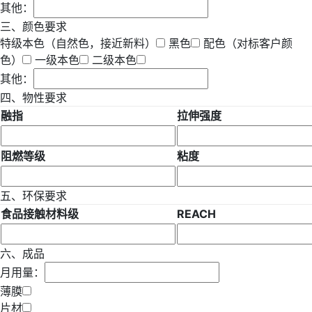
其他：
三、颜色要求
特级本色（自然色，接近新料）
黑色
配色（对标客户颜
色）
一级本色
二级本色
其他：
四、物性要求
融指
拉伸强度
阻燃等级
粘度
五、环保要求
食品接触材料级
REACH
六、成品
月用量：
薄膜
片材