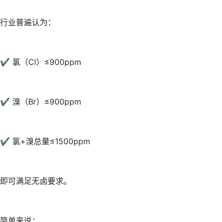
行业普遍认为：
✔ 氯（Cl）≤900ppm
✔ 溴（Br）≤900ppm
✔ 氯+溴总量≤1500ppm
即可满足无卤要求。
简单来说：