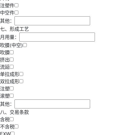
注塑件
中空件
其他：
七、形成工艺
月用量：
吹膜(中空)
吹膜
挤出
流延
单拉成形
双拉成形
注塑
滚塑
其他：
八、交易条款
含税
不含税
EXW