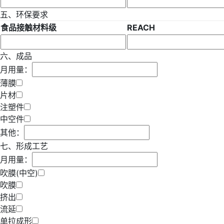
五、环保要求
食品接触材料级
REACH
六、成品
月用量：
薄膜
片材
注塑件
中空件
其他：
七、形成工艺
月用量：
吹膜(中空)
吹膜
挤出
流延
单拉成形