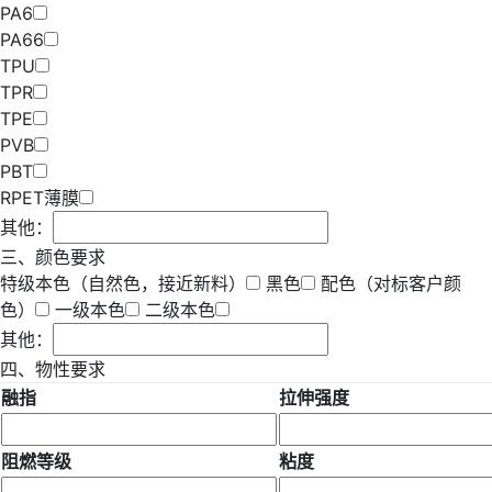
PA6
PA66
TPU
TPR
TPE
PVB
PBT
RPET薄膜
其他：
三、颜色要求
特级本色（自然色，接近新料）
黑色
配色（对标客户颜
色）
一级本色
二级本色
其他：
四、物性要求
融指
拉伸强度
阻燃等级
粘度