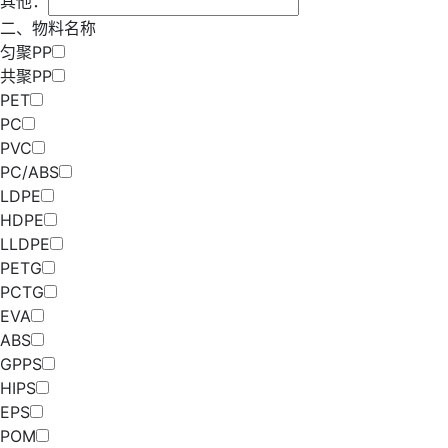
其他：
二、物料名称
匀聚PP
共聚PP
PET
PC
PVC
PC/ABS
LDPE
HDPE
LLDPE
PETG
PCTG
EVA
ABS
GPPS
HIPS
EPS
POM