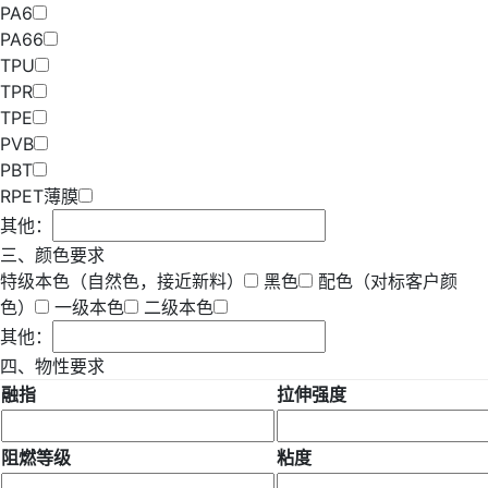
PA6
PA66
TPU
TPR
TPE
PVB
PBT
RPET薄膜
其他：
三、颜色要求
特级本色（自然色，接近新料）
黑色
配色（对标客户颜
色）
一级本色
二级本色
其他：
四、物性要求
融指
拉伸强度
阻燃等级
粘度