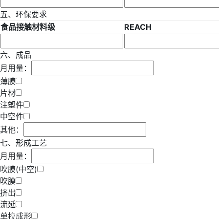
五、环保要求
食品接触材料级
REACH
六、成品
月用量：
薄膜
片材
注塑件
中空件
其他：
七、形成工艺
月用量：
吹膜(中空)
吹膜
挤出
流延
单拉成形