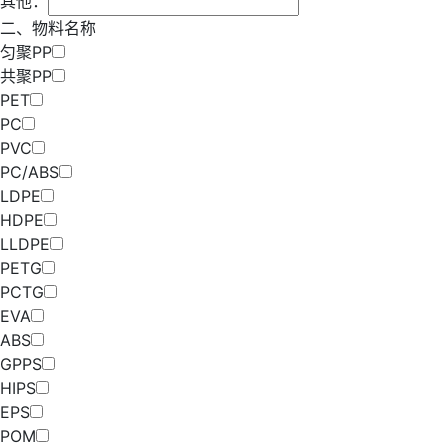
其他：
二、物料名称
匀聚PP
共聚PP
PET
PC
PVC
PC/ABS
LDPE
HDPE
LLDPE
PETG
PCTG
EVA
ABS
GPPS
HIPS
EPS
POM